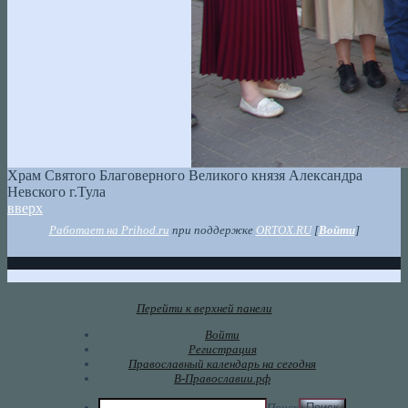
Храм Святого Благоверного Великого князя Александра
Невского г.Тула
вверх
Работает на Prihod.ru
при поддержке
ORTOX.RU
[
Войти
]
Перейти к верхней панели
Войти
Регистрация
Православный календарь на сегодня
В-Православии.рф
Поиск