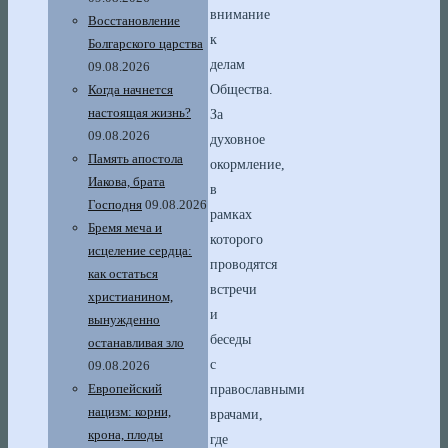
внимание
Восстановление
к
Болгарского царства
делам
09.08.2026
Когда начнется
Общества.
настоящая жизнь?
За
09.08.2026
духовное
Память апостола
окормление,
Иакова, брата
в
Господня
09.08.2026
рамках
Бремя меча и
которого
исцеление сердца:
проводятся
как остаться
встречи
христианином,
и
вынужденно
беседы
останавливая зло
с
09.08.2026
Европейский
православными
нацизм: корни,
врачами,
крона, плоды
где