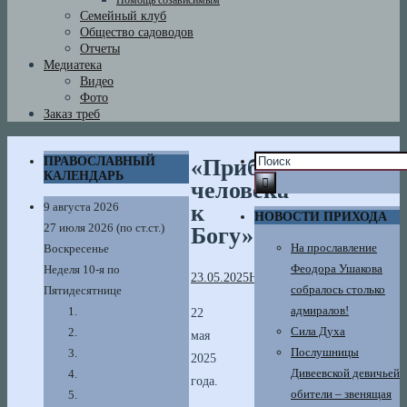
Помощь созависимым
Семейный клуб
Общество садоводов
Отчеты
Медиатека
Видео
Фото
Заказ треб
«Приближает
ПРАВОСЛАВНЫЙ
КАЛЕНДАРЬ
человека
к
9 августа 2026
НОВОСТИ ПРИХОДА
27 июля 2026 (по ст.ст.)
Богу»
На прославление
Воскресенье
Феодора Ушакова
Неделя 10-я по
23.05.2025
Новости
собралось столько
Пятидесятнице
адмиралов!
22
Сила Духа
мая
Послушницы
2025
Дивеевской девичьей
года.
обители – звенящая