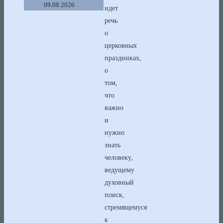
09.08.2026
идет
речь
о
церковных
праздниках,
о
том,
что
важно
и
нужно
знать
человеку,
ведущему
духовный
поиск,
стремящемуся
к