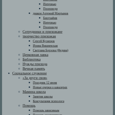
Интервью
Проповеди
диакон Артемий Мартынов
Биография
Интервью
Проповеди
Сотрудники и прихожане
творчество прихожан
Сергей Кузнецов
Ирина Вишневская
Светлана Борзова (Федина)
Церковная лавка
Библиотека
Нужды прихода
Вечная память
Социальное служение
«За други своя»
Праздник 12 июня
Новые очерки о кавалерах
Мамина школа
Занятия школы
Консультация психолога
Помощь
Помощь зависимым