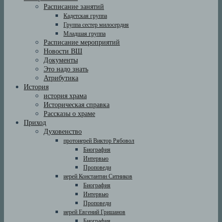
Расписание занятий
Кадетская группа
Группа сестер милосердия
Младшая группа
Расписание мероприятий
Новости ВШ
Документы
Это надо знать
Атрибутика
История
история храма
Историческая справка
Рассказы о храме
Приход
Духовенство
протоиерей Виктор Рябовол
Биография
Интервью
Проповеди
иерей Константин Ситников
Биография
Интервью
Проповеди
иерей Евгений Гришанов
Биография