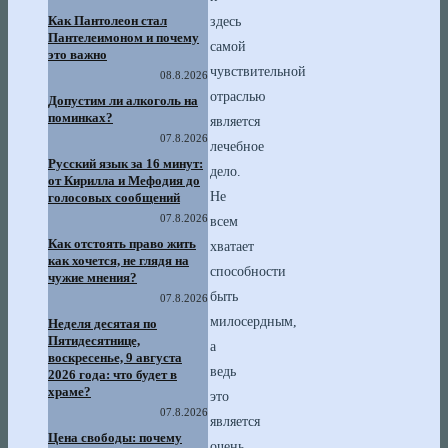
Как Пантолеон стал
здесь
Пантелеимоном и почему
самой
это важно
чувствительной
08.8.2026
отраслью
Допустим ли алкоголь на
поминках?
является
07.8.2026
лечебное
Русский язык за 16 минут:
дело.
от Кирилла и Мефодия до
Не
голосовых сообщений
07.8.2026
всем
Как отстоять право жить
хватает
как хочется, не глядя на
способности
чужие мнения?
быть
07.8.2026
милосердным,
Неделя десятая по
Пятидесятнице,
а
воскресенье, 9 августа
ведь
2026 года: что будет в
храме?
это
07.8.2026
является
Цена свободы: почему
очень