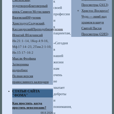
к
Просмотры (2413)
чудотворец
Благоверный
своей
Христос Воскресе!
князь Симеон Мстиславич
профессии
Чудо — нимб над
Вяземский
Мученик
и
храмом в канун
Христодул Солунский,
к
Святой Пасхи
Кассандрский
Преподобномученик
пациентам,
Просмотры (2285)
Игнатий Яблочинсий
Ин.21:1–14, 1Кор.4:9-16,
«Сегодня
Мф.17:14–23, 2Тим.2:1-10,
в
Ин.15:17–16:2
нашей
Мысли Феофана
жизни
Затворника
нам
подробнее
очень
Полная версия
не
православного календаря
хватает
СТАТЬИ САЙТА
доброты
"ФОМА"
и
Как простить, когда
понимания,
простить невозможно?
и
08.8.2026