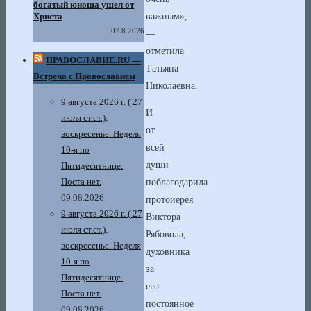
богатый юноша ушел от
Христа
важным»,
07.8.2026
—
отметила
ПРАВОСЛАВИЕ.RU —
Татьяна
Встреча с Православием
Николаевна.
9 августа 2026 г. ( 27
И
июля ст.ст.),
от
воскресенье. Неделя
всей
10-я по
души
Пятидесятнице.
Поста нет.
поблагодарила
09.08.2026
протоиерея
9 августа 2026 г. ( 27
Виктора
июля ст.ст.),
Рябовола,
воскресенье. Неделя
духовника
10-я по
за
Пятидесятнице.
его
Поста нет.
постоянное
09.08.2026