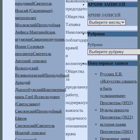
Кожевниковой,
юродивый
Святитель
АРХИВ ЗАПИСЕЙ
председателя
Иоасаф (Скрипицын),
АРХИВ ЗАПИСЕЙ
Общества.
митрополит
Татьяна
Московский
Преподобная
Анфиса Мантинейская,
Николаевна
Рубрики
игумения
Священномученик
поблагодарила
Рубрики
Иоанн Соловьев,
врачей
пресвитер
Святитель
и
Антоний, епископ
Популярные записи
волонтеров
Вологодский,
Общества
Русских Е.В.
Великопермский
Преподобный
за
«Искусство слышать
Аркадий
проделанную
и быть
Дорогобужский
Благоверный
работу,
услышанным»
князь Глеб Всеволодович
Просмотры (3955)
подчеркнула
(Святославич)
Нужды прихода
важность
Смоленский
Преподобный
Просмотры (3022)
Ефрем
сердечного
история храма
Смоленский
Святитель
отношения
Просмотры (2601)
Игнатий, епископ
врача
Церковные лавки
Смоленский,